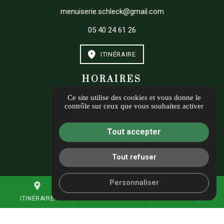
menuiserie.schleck@gmail.com
05 40 24 61 26
ITINÉRAIRE
HORAIRES
Ce site utilise des cookies et vous donne le
Du lundi au vendredi de 9 h à 17 h 30
contrôle sur ceux que vous souhaitez activer
Informations complémentaires
Tout accepter
Mentions légales
Politique de confidentialité
Tout refuser
Gestion des cookies
Personnaliser
place
mail
call
ITINÉRAIRE
CONTACTEZ-NOUS
05 40 24 61 26